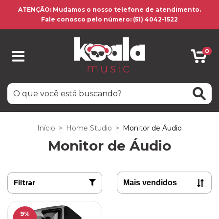
ATENÇÃO: Mudamos o nosso telefone de atendimento.
Fale conosco pelo número: (51) 4042-1522
0
Início
>
Home Studio
>
Monitor de Áudio
Monitor de Áudio
Filtrar
9
%