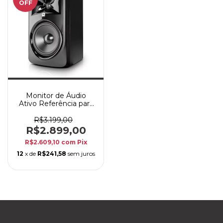
OFF
Monitor de Áudio
Ativo Referência para
Estúdio JBL 308P
MKII 56W
R$3.199,00
R$2.899,00
R$2.609,10
com
Pix
12
x de
R$241,58
sem juros