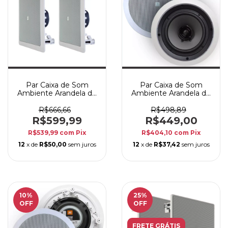
Par Caixa de Som
Par Caixa de Som
Ambiente Arandela de
Ambiente Arandela de
Embutir JBL 6FR1Q
Embutir JBL 6FR2R
50W Branca
50W Branca
R$666,66
R$498,89
R$599,99
R$449,00
R$539,99
com
Pix
R$404,10
com
Pix
12
x de
R$50,00
sem juros
12
x de
R$37,42
sem juros
10
%
25
%
OFF
OFF
FRETE GRÁTIS