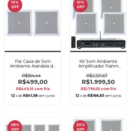
10
%
10
%
OFF
OFF
Par Caixa de Som
Kit Som Ambiente
Ambiente Arandela de
Amplificador Frahm
Embutir JBL 6CO1Q
SLIM2700 G5
50W Branca
Bluetooth + 4
R$554,44
R$2.221,67
Arandelas JBL 6CO1Q
R$499,00
R$1.999,50
R$449,10
com
Pix
R$1.799,55
com
Pix
12
x de
R$41,58
sem juros
12
x de
R$166,63
sem juros
28
%
20
%
OFF
OFF