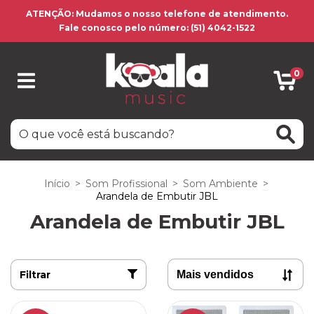
ATENÇÃO: Mudamos o nosso telefone de atendimento.
Fale conosco pelo número: (51) 4042-1522
0
Início
>
Som Profissional
>
Som Ambiente
>
Arandela de Embutir JBL
Arandela de Embutir JBL
Filtrar