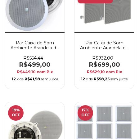
Par Caixa de Som
Par Caixa de Som
Ambiente Arandela de
Ambiente Arandela de
Embutir JBL 6CO2R
Embutir JBL 6CO3Q+
50W Branca
Branca 2x 140W
R$554,44
R$932,00
R$499,00
R$699,00
R$449,10
com
Pix
R$629,10
com
Pix
12
x de
R$41,58
sem juros
12
x de
R$58,25
sem juros
19
%
17
%
OFF
OFF