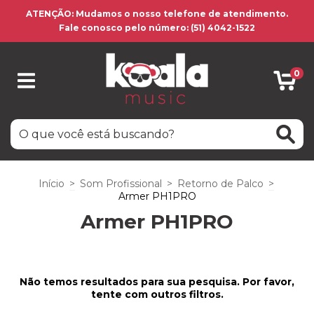
ATENÇÃO: Mudamos o nosso telefone de atendimento.
Fale conosco pelo número: (51) 4042-1522
0
Início
>
Som Profissional
>
Retorno de Palco
>
Armer PH1PRO
Armer PH1PRO
Não temos resultados para sua pesquisa. Por favor,
tente com outros filtros.