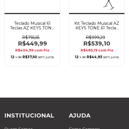
Teclado Musical 61
Kit Teclado Musical AZ
Teclas AZ KEYS TONE
KEYS TONE 61 Teclas
KT61 Branco com
Vermelho com Fonte
Fonte Bivolt
Bivolt + Suporte
R$755,55
R$999,29
R$449,99
R$539,10
R$404,99
com
Pix
R$485,19
com
Pix
12
x de
R$37,50
sem juros
12
x de
R$44,93
sem juros
INSTITUCIONAL
AJUDA