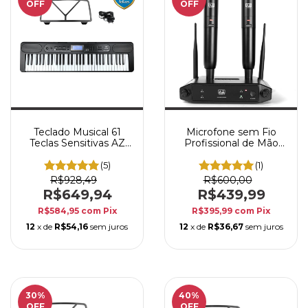
OFF
OFF
Teclado Musical 61
Microfone sem Fio
Teclas Sensitivas AZ
Profissional de Mão
KEYS SENSE KS61BT
Duplo AZ Audio
Preto com Bluetooth
VOCALE DUO
(5)
(1)
R$928,49
R$600,00
R$649,94
R$439,99
R$584,95
com
Pix
R$395,99
com
Pix
12
x de
R$54,16
sem juros
12
x de
R$36,67
sem juros
30
%
40
%
OFF
OFF