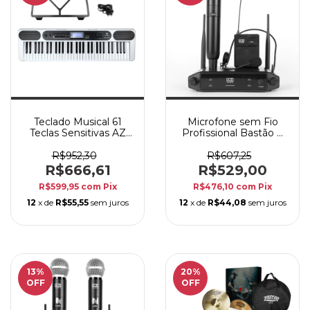
Teclado Musical 61
Microfone sem Fio
Teclas Sensitivas AZ
Profissional Bastão e
KEYS SENSE KS61BT
Headset AZ Audio
Branco com Bluetooth
VOCALE FLEX
R$952,30
R$607,25
R$666,61
R$529,00
R$599,95
com
Pix
R$476,10
com
Pix
12
x de
R$55,55
sem juros
12
x de
R$44,08
sem juros
13
%
20
%
OFF
OFF