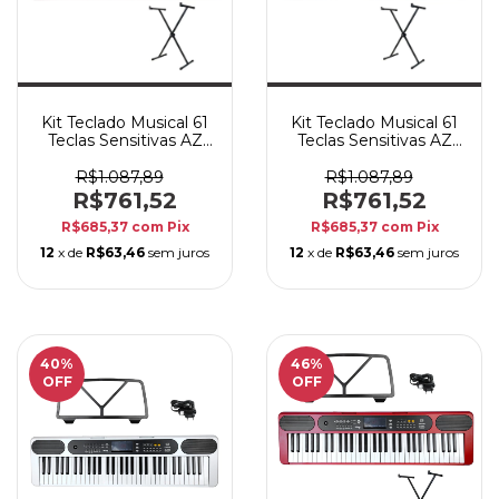
Kit Teclado Musical 61
Kit Teclado Musical 61
Teclas Sensitivas AZ
Teclas Sensitivas AZ
KEYS SENSE KS61BT
KEYS SENSE KS61BT
Vermelho Bluetooth +
Branco c/ Bluetooth +
R$1.087,89
R$1.087,89
Suporte
Suporte
R$761,52
R$761,52
R$685,37
com
Pix
R$685,37
com
Pix
12
x de
R$63,46
sem juros
12
x de
R$63,46
sem juros
40
%
46
%
OFF
OFF