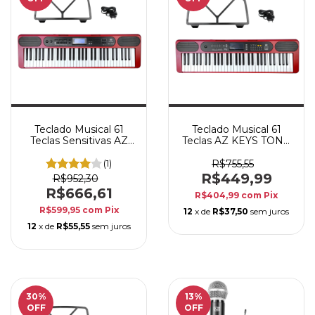
Teclado Musical 61
Teclado Musical 61
Teclas Sensitivas AZ
Teclas AZ KEYS TONE
KEYS SENSE KS61BT
KT61 Vermelho com
Vermelho com
Fonte Bivolt
(1)
R$755,55
Bluetooth
R$449,99
R$952,30
R$666,61
R$404,99
com
Pix
R$599,95
com
Pix
12
x de
R$37,50
sem juros
12
x de
R$55,55
sem juros
30
%
13
%
OFF
OFF