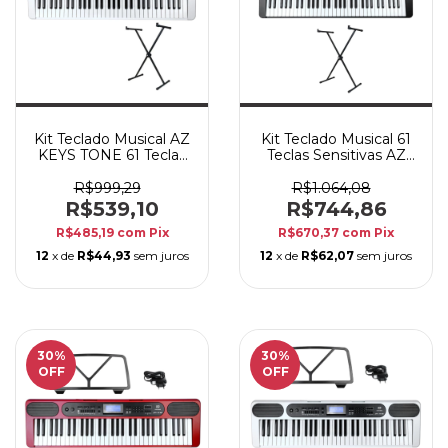
Kit Teclado Musical AZ
Kit Teclado Musical 61
KEYS TONE 61 Teclas
Teclas Sensitivas AZ
Branco com Fonte
KEYS SENSE KS61BT
Bivolt + Suporte
Preto c/ Bluetooth +
R$999,29
R$1.064,08
Suporte
R$539,10
R$744,86
R$485,19
com
Pix
R$670,37
com
Pix
12
x de
R$44,93
sem juros
12
x de
R$62,07
sem juros
30
%
30
%
OFF
OFF