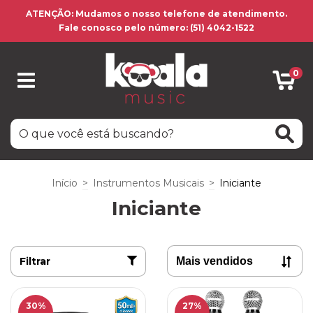
ATENÇÃO: Mudamos o nosso telefone de atendimento.
Fale conosco pelo número: (51) 4042-1522
0
Início
>
Instrumentos Musicais
>
Iniciante
Iniciante
Filtrar
30
%
27
%