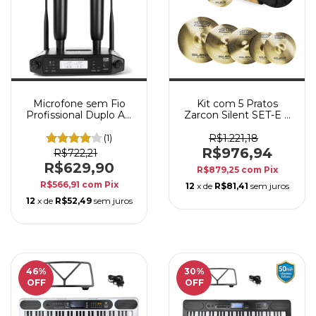
Microfone sem Fio
Kit com 5 Pratos
Profissional Duplo AZ
Zarcon Silent SET-E +
Audio VOCALE MULTI
Bag – Volume
Reduzido
(1)
R$1.221,18
R$976,94
R$722,21
R$629,90
R$879,25
com
Pix
R$566,91
com
Pix
12
x de
R$81,41
sem juros
12
x de
R$52,49
sem juros
46
%
30
%
OFF
OFF