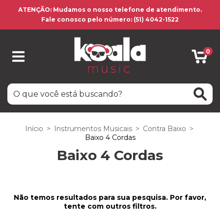
ATENÇÃO: Mudamos o nosso telefone de atendimento.
Fale conosco pelo número: (51) 4042-1522
0
Início
>
Instrumentos Musicais
>
Contra Baixo
>
Baixo 4 Cordas
Baixo 4 Cordas
Não temos resultados para sua pesquisa. Por favor,
tente com outros filtros.