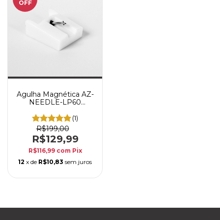
OFF
Agulha Magnética AZ-
NEEDLE-LP60
Reposição Toca-Discos
Vinil AZ Audio AZ-
(1)
LP60XBT
R$199,00
R$129,99
R$116,99
com
Pix
12
x de
R$10,83
sem juros