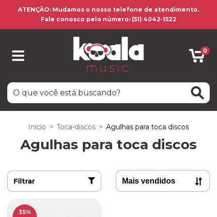
ATENÇÃO: Mudamos o nosso telefone de atendimento.
Fale conosco pelo número: (51) 4042-1522
0
Início
>
Toca-discos
>
Agulhas para toca discos
Agulhas para toca discos
Filtrar
35
%