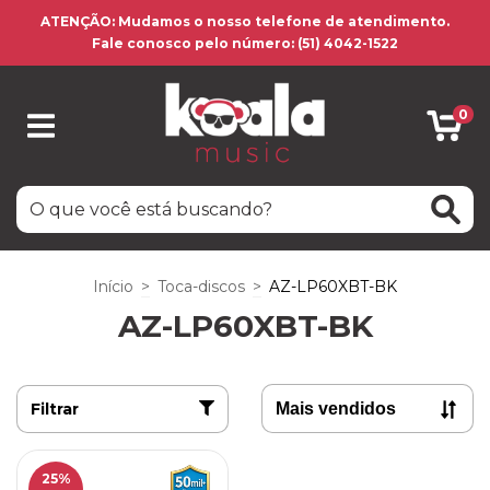
ATENÇÃO: Mudamos o nosso telefone de atendimento.
Fale conosco pelo número: (51) 4042-1522
0
Início
>
Toca-discos
>
AZ-LP60XBT-BK
AZ-LP60XBT-BK
Filtrar
25
%