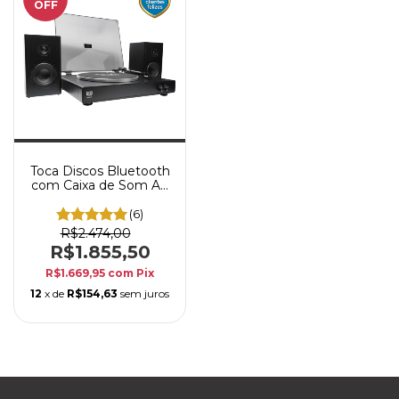
OFF
Toca Discos Bluetooth
com Caixa de Som AZ
Audio AZ-LP60XBT
Vinil Preto
(6)
R$2.474,00
R$1.855,50
R$1.669,95
com
Pix
12
x de
R$154,63
sem juros