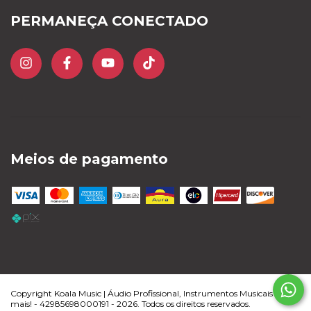
PERMANEÇA CONECTADO
Meios de pagamento
Copyright Koala Music | Áudio Profissional, Instrumentos Musicais e
mais! - 42985698000191 - 2026. Todos os direitos reservados.