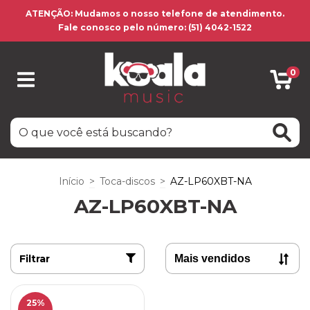
ATENÇÃO: Mudamos o nosso telefone de atendimento.
Fale conosco pelo número: (51) 4042-1522
0
Início
>
Toca-discos
>
AZ-LP60XBT-NA
AZ-LP60XBT-NA
Filtrar
25
%