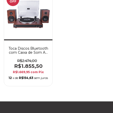
OFF
Toca Discos Bluetooth
com Caixa de Som AZ
Audio AZ-LP60XBT
Vinil cor Natural
R$2.474,00
R$1.855,50
R$1.669,95
com
Pix
12
x de
R$154,63
sem juros