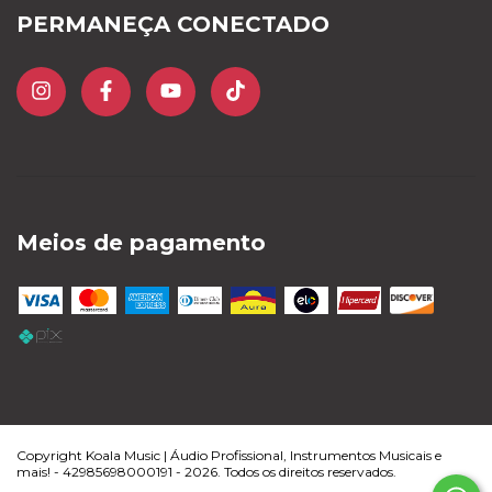
PERMANEÇA CONECTADO
Meios de pagamento
Copyright Koala Music | Áudio Profissional, Instrumentos Musicais e
mais! - 42985698000191 - 2026. Todos os direitos reservados.