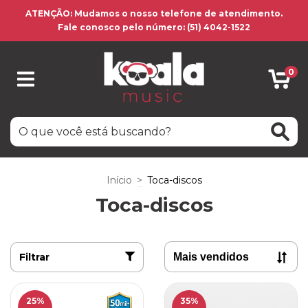
ATENÇÃO: Mudamos o nosso telefone de atendimento.
Fale conosco pelo número: (51) 4042-1522
0
Início
>
Toca-discos
Toca-discos
Filtrar
25
%
35
%