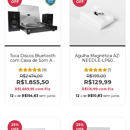
OFF
OFF
Toca Discos Bluetooth
Agulha Magnética AZ-
com Caixa de Som AZ
NEEDLE-LP60
Audio AZ-LP60XBT
Reposição Toca-Discos
Vinil Preto
Vinil AZ Audio AZ-
(6)
(1)
LP60XBT
R$2.474,00
R$199,00
R$1.855,50
R$129,99
R$1.669,95
com
Pix
R$116,99
com
Pix
12
x de
R$154,63
sem juros
12
x de
R$10,83
sem juros
25
%
25
%
OFF
OFF