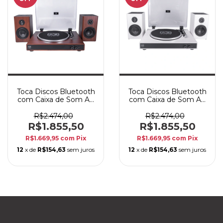
Toca Discos Bluetooth
Toca Discos Bluetooth
com Caixa de Som AZ
com Caixa de Som AZ
Audio AZ-LP60XBT
Audio AZ-LP60XBT
Vinil cor Natural
Vinil Branco
R$2.474,00
R$2.474,00
R$1.855,50
R$1.855,50
R$1.669,95
com
Pix
R$1.669,95
com
Pix
12
x de
R$154,63
sem juros
12
x de
R$154,63
sem juros