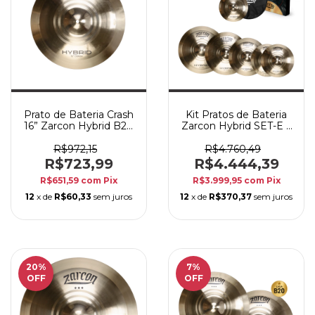
Prato de Bateria Crash
Kit Pratos de Bateria
16” Zarcon Hybrid B20
Zarcon Hybrid SET-E 5
– Ataque Potente
Peças B20 + Bag
com Timbre
R$972,15
R$4.760,49
Profissional
R$723,99
R$4.444,39
R$651,59
com
Pix
R$3.999,95
com
Pix
12
x de
R$60,33
sem juros
12
x de
R$370,37
sem juros
20
%
7
%
OFF
OFF