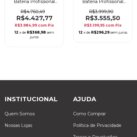
Bateria Profissional
Bateria Profissional
Zarcon EVO Set-E
Zarcon EVO Set-C
Liga B20 com Bag
Liga B20 com Bag
R$4.760,49
R$3.999,90
R$4.427,77
R$3.555,50
R$3.984,99
com
Pix
R$3.199,95
com
Pix
12
x de
R$368,98
sem
12
x de
R$296,29
sem juros
juros
INSTITUCIONAL
AJUDA
Quem Somos
Como Comprar
Nossas Lojas
Política de Privacidade
Trocas e Devoluções