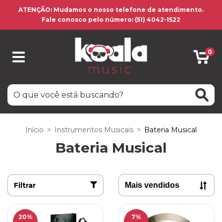
ATENÇÃO: Mudamos o nosso telefone de atendimento.
Fale conosco pelo número: (51) 4042-1522
0
Início
>
Instrumentos Musicais
>
Bateria Musical
Bateria Musical
Filtrar
20
%
7
%