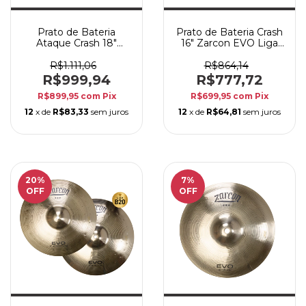
Prato de Bateria
Prato de Bateria Crash
Ataque Crash 18"
16" Zarcon EVO Liga
Zarcon EVO Liga B20
B20 - Ataque
- Som Definido
Poderoso
R$1.111,06
R$864,14
R$999,94
R$777,72
R$899,95
com
Pix
R$699,95
com
Pix
12
x de
R$83,33
sem juros
12
x de
R$64,81
sem juros
20
%
7
%
OFF
OFF