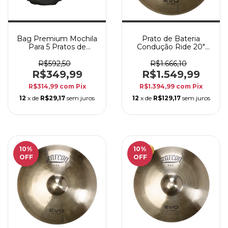
Bag Premium Mochila
Prato de Bateria
Para 5 Pratos de
Condução Ride 20"
Bateria Zarcon Nylon
Zarcon EVO Liga B20
600
- Alta Qualidade
R$592,50
R$1.666,10
R$349,99
R$1.549,99
R$314,99
com
Pix
R$1.394,99
com
Pix
12
x de
R$29,17
sem juros
12
x de
R$129,17
sem juros
10
%
10
%
OFF
OFF