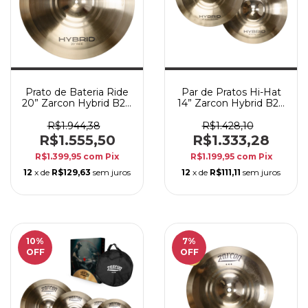
Prato de Bateria Ride
Par de Pratos Hi-Hat
20” Zarcon Hybrid B20
14” Zarcon Hybrid B20
– Condução Precisa c/
– Chimbal Profissional
Som Profissional
R$1.944,38
R$1.428,10
R$1.555,50
R$1.333,28
R$1.399,95
com
Pix
R$1.199,95
com
Pix
12
x de
R$129,63
sem juros
12
x de
R$111,11
sem juros
10
%
7
%
OFF
OFF