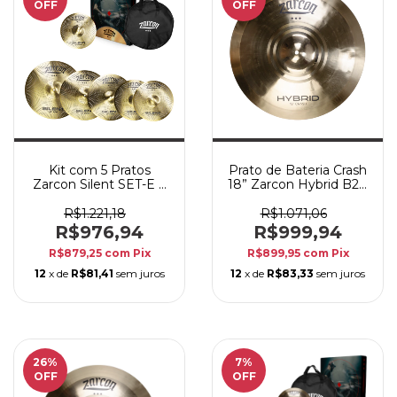
OFF
OFF
Kit com 5 Pratos
Prato de Bateria Crash
Zarcon Silent SET-E +
18” Zarcon Hybrid B20
Bag – Volume
– Impacto Sonoro e
Reduzido
Timbre Potente
R$1.221,18
R$1.071,06
R$976,94
R$999,94
R$879,25
com
Pix
R$899,95
com
Pix
12
x de
R$81,41
sem juros
12
x de
R$83,33
sem juros
26
%
7
%
OFF
OFF