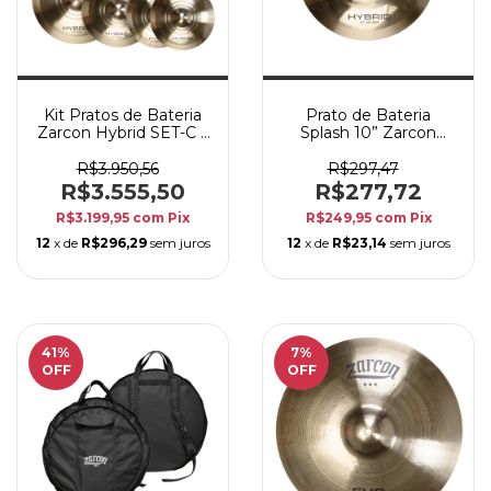
Kit Pratos de Bateria
Prato de Bateria
Zarcon Hybrid SET-C 3
Splash 10” Zarcon
Peças B20 + Bag
Hybrid Profissional em
Bronze B20
R$3.950,56
R$297,47
R$3.555,50
R$277,72
R$3.199,95
com
Pix
R$249,95
com
Pix
12
x de
R$296,29
sem juros
12
x de
R$23,14
sem juros
41
%
7
%
OFF
OFF