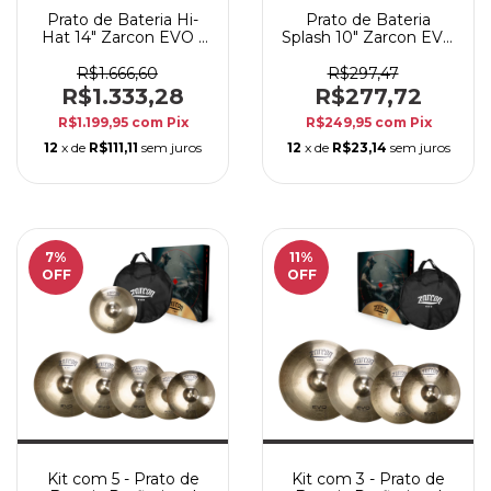
Prato de Bateria Hi-
Prato de Bateria
Hat 14" Zarcon EVO -
Splash 10" Zarcon EVO
Par Chimbal Bronze
Liga B20 - Efeito
B20
Premium
R$1.666,60
R$297,47
R$1.333,28
R$277,72
R$1.199,95
com
Pix
R$249,95
com
Pix
12
x de
R$111,11
sem juros
12
x de
R$23,14
sem juros
7
%
11
%
OFF
OFF
Kit com 5 - Prato de
Kit com 3 - Prato de