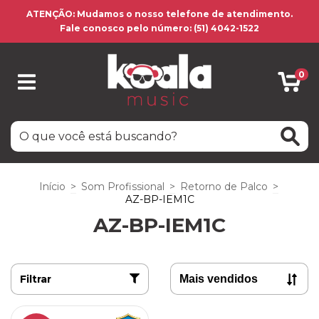
ATENÇÃO: Mudamos o nosso telefone de atendimento.
Fale conosco pelo número: (51) 4042-1522
0
Início
>
Som Profissional
>
Retorno de Palco
>
AZ-BP-IEM1C
AZ-BP-IEM1C
Filtrar