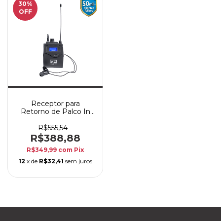
30
%
OFF
Receptor para
Retorno de Palco In
Ear sem Fio AZ Audio
AZ-BP-IEM1C
R$555,54
Bodypack com Fone
R$388,88
R$349,99
com
Pix
12
x de
R$32,41
sem juros