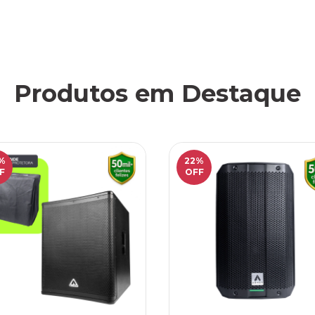
Produtos em Destaque
%
22
%
F
OFF