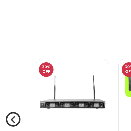
30
%
30
OFF
OF