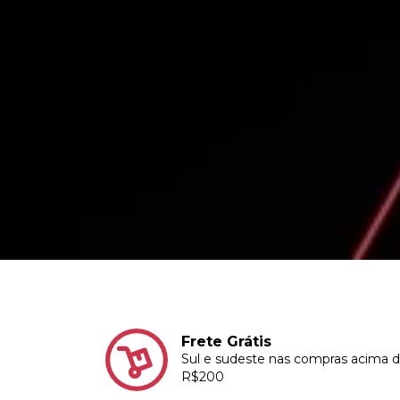
Frete Grátis
Sul e sudeste nas compras acima 
R$200