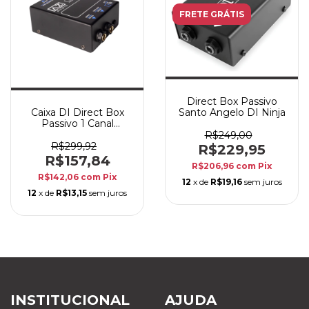
FRETE GRÁTIS
Direct Box Passivo
Santo Angelo DI Ninja
Caixa DI Direct Box
Passivo 1 Canal
Profissional AZ Audio
R$249,00
DB1PAS
R$299,92
R$229,95
R$157,84
R$206,96
com
Pix
R$142,06
com
Pix
12
x de
R$19,16
sem juros
12
x de
R$13,15
sem juros
INSTITUCIONAL
AJUDA