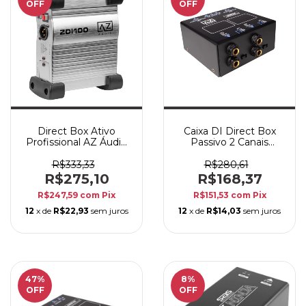
OFF
OFF
Direct Box Ativo
Caixa DI Direct Box
Profissional AZ Áudio
Passivo 2 Canais
ZDi100
Profissional AZ Audio
DB2PAS
R$333,33
R$280,61
R$275,10
R$168,37
R$247,59
com
Pix
R$151,53
com
Pix
12
x de
R$22,93
sem juros
12
x de
R$14,03
sem juros
47
%
8
%
OFF
OFF