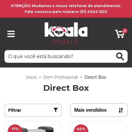
ATENÇÃO: Mudamos o nosso telefone de atendimento.
Fale conosco pelo número: (51) 4042-1522
0
Início
>
Som Profissional
>
Direct Box
Direct Box
Filtrar
17
%
40
%