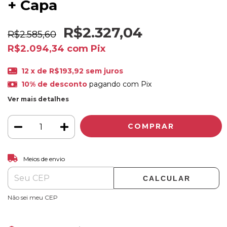
+ Capa
R$2.327,04
R$2.585,60
R$2.094,34
com
Pix
12
x de
R$193,92
sem juros
10% de desconto
pagando com Pix
Ver mais detalhes
ALTERAR CEP
Entregas para o CEP:
Meios de envio
CALCULAR
Não sei meu CEP