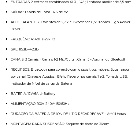
ENTRADAS: 2 entradas combinadas XLR - ¼" ; 1 entrada auxiliar de 3,5 mm.
SAÍDAS: 1 Saída de linha TRS de ¼"
ALTO-FALANTES: 3 falantes de 2,75” e 1 woofer de 6,5” 8 ohms High Power
Driver
FREQUÊNCIA: 40Hz-29kHz
SPL: 115dB+/-2dB
CANAIS: 3 Canais = Canais 1-2 Mic/Guitar; Canal 3 - Auxiliar ou Bluetooth
RECURSOS: Bluetooth para conexão com dispositivos móveis: Equalizador
por canal (Graves e Agudos), Efeito Reverb nos canais 1 e 2; Tomada USB;
Indicador de Nível de carga da Bateria
BATERIA: 12V/6A Li-Battery
ALIMENTAÇÃO: 100V-240V~50/60Hz
DURAÇÃO DA BATERIA DE ÍON DE LÍTIO RECARREGÁVEL: Até 11 horas
MONTAGEM PARA SUSPENSÃO: Soquete de poste de 36mm