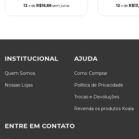
12
x de
R$16,66
sem juros
12
x de
R$13
INSTITUCIONAL
AJUDA
Quem Somos
Como Comprar
Nossas Lojas
Política de Privacidade
Trocas e Devoluções
Revenda os produtos Koala
ENTRE EM CONTATO