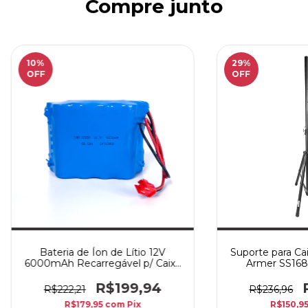
Compre junto
10
%
29
%
OFF
OFF
Bateria de Íon de Lítio 12V
Suporte para Ca
6000mAh Recarregável p/ Caixa
Armer SS168
AZ Audio Z1 Compact Pro
R$199,94
R$222,21
R$236,96
R$179,95
com
Pix
R$150,9