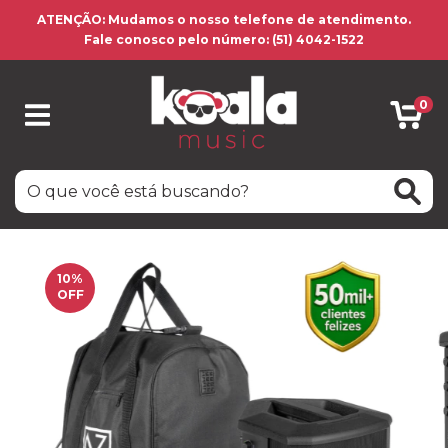
ATENÇÃO: Mudamos o nosso telefone de atendimento.
Fale conosco pelo número: (51) 4042-1522
0
10
%
OFF