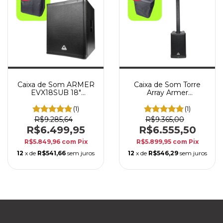
Caixa de Som ARMER
Caixa de Som Torre
EVX18SUB 18"
Array Armer
Subwoofer Ativo
LA1221DSP 800W
600W RMS
Bluetooth c/
(1)
(1)
Profissional para PA
Subwoofer 12” e DSP
R$9.285,64
R$9.365,00
R$6.499,95
R$6.555,50
R$5.849,96
com
Pix
R$5.899,95
com
Pix
12
x de
R$541,66
sem juros
12
x de
R$546,29
sem juros