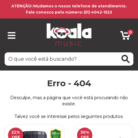
ATENÇÃO: Mudamos o nosso telefone de atendimento.
Fale conosco pelo número: (51) 4042-1522
0
Erro - 404
Desculpe, mas a página que você está procurando não
existe.
Talvez você se interesse pelos seguintes produtos.
22
%
30
%
OFF
OFF