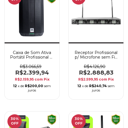
Caixa de Som Ativa
Receptor Profissional
Portátil Profissional 8”
p/ Microfone sem Fio
Armer EVX8GO 240W
8 Canais Armer AX
c/Bateria, Bluetooth,
OCTA G2 p/ Rack 19"
R$3.066,59
R$4.126,90
DSP
R$2.399,94
R$2.888,83
R$2.159,95
com
Pix
R$2.599,95
com
Pix
12
x de
R$200,00
sem
12
x de
R$240,74
sem
juros
juros
30
%
30
%
OFF
OFF