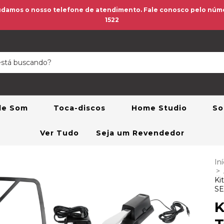
amos o nosso telefone de atendimento. Fale conosco pelo númer
1522
 de Som
Toca-discos
Home Studio
So
Ver Tudo
Seja um Revendedor
Iní
>
Ki
SE
K