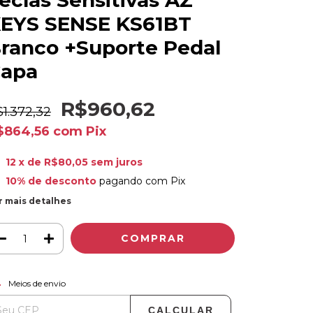
eclas Sensitivas AZ
EYS SENSE KS61BT
ranco +Suporte Pedal
apa
R$960,62
1.372,32
$864,56
com
Pix
12
x de
R$80,05
sem juros
10% de desconto
pagando com Pix
r mais detalhes
ALTERAR CEP
regas para o CEP:
Meios de envio
CALCULAR