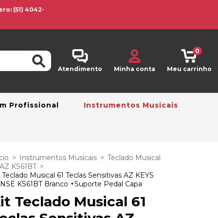
o: (51) 4042-
0
Atendimento
Minha conta
Meu carrinho
m Profissional
Instrumentos Musicais
cio
>
Instrumentos Musicais
>
Teclado Musical
AZ KS61BT
>
t Teclado Musical 61 Teclas Sensitivas AZ KEYS
NSE KS61BT Branco +Suporte Pedal Capa
it Teclado Musical 61